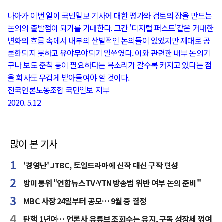
나아가 이번 일이 국민일보 기사에 대한 평가와 검토의 장을 만드는
논의의 출발점이 되기를 기대한다. 그간 '디지털 퍼스트'같은 거대한
변화의 흐름 속에서 내부의 산발적인 논의들이 있었지만 제대로 공
론화되지 못하고 유야무야되기 일쑤였다. 이와 관련한 내부 논의기
구나 보도 준칙 등이 필요하다는 목소리가 갈수록 커지고 있다는 점
을 회사도 무겁게 받아들여야 할 것이다.
전국언론노동조합 국민일보 지부
2020. 5.12
많이 본 기사
'경영난' JTBC, 토일드라마에 신작 대신 구작 편성
방미통위 "연합뉴스TV·YTN 방송법 위반 여부 논의 준비"
MBC 사장 24일부터 공모… 9월 중 결정
탄핵 1년여… 언론사 유튜브 조회수는 유지, 구독 성장세 꺾여