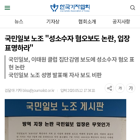
뉴스
기자상
협회소개
공지사항
국민일보 노조 "성소수자 혐오보도 논란, 입장
표명하라"
국민일보, 이태원 클럽 집단감염 보도에 성소수자 혐오 표
현 논란
국민일보 노조 성명 발표해 자사 보도 비판
김달아 기자 bliss@journalist.or.kr
입력 2020.05.12 17:34:18
｜