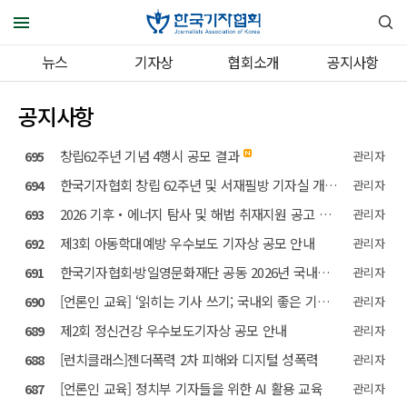
뉴스
기자상
협회소개
공지사항
공지사항
창립62주년 기념 4행시 공모 결과
695
관리자
한국기자협회 창립 62주년 및 서재필방 기자실 개관 기념 4행시 공모
694
관리자
2026 기후‧에너지 탐사 및 해법 취재지원 공고 결과
693
관리자
제3회 아동학대예방 우수보도 기자상 공모 안내
692
관리자
한국기자협회·방일영문화재단 공동 2026년 국내연수 지원 안내
691
관리자
[언론인 교육] ‘읽히는 기사 쓰기; 국내외 좋은 기사에서 배운다’ 강의 참석 안내
690
관리자
제2회 정신건강 우수보도기자상 공모 안내
689
관리자
[런치클래스]젠더폭력 2차 피해와 디지털 성폭력
688
관리자
[언론인 교육] 정치부 기자들을 위한 AI 활용 교육
687
관리자