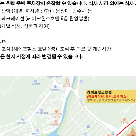
는 호텔 주변 주차장이 혼잡할 수 있습니다
.
식사 시간 외에는 식사
0
산행
(
개별
,
회사별 산행
) -
문장대
,
법주사 등
0
레크레이션
(
레이크힐스호텔
9
층 천왕봉홀
)
(
개별 식사
,
상품권 지원
)
일
)>
0
조식
(
레이크힐스 호텔
2
층
),
조식 후 귀로 및 개인시간
은 현지 사정에 따라 변경될 수 있습니다
.