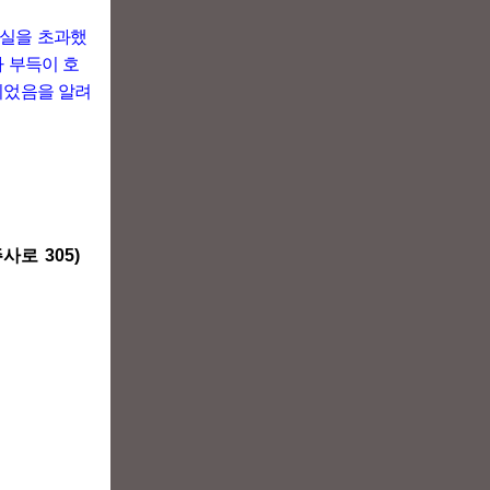
객실을 초과했
 부득이 호
되었음을 알려
주사로
305)