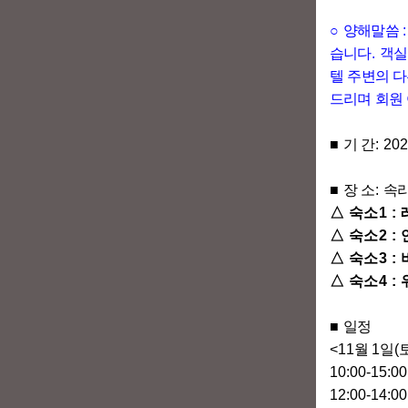
○
양해말씀
습니다
.
객실
텔 주변의 
드리며 회원
■
기 간
: 202
■
장 소
:
속
△
숙소
1 :
△
숙소
2 :
△
숙소
3 :
△
숙소
4 :
■
일정
<11
월
1
일
(
10:00-15:0
12:00-14:0