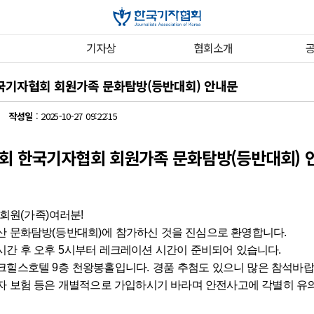
기자상
협회소개
한국기자협회 회원가족 문화탐방(등반대회) 안내문
리자
작성일
: 2025-10-27 09:22:15
1회 한국기자협회 회원가족 문화탐방(등반대회) 
회원
(
가족
)
여러분
!
산 문화탐방
(
등반대회
)
에 참가하신 것을 진심으로 환영합니다
.
시간 후 오후
5
시부터 레크레이션 시간이 준비되어 있습니다
.
이크힐스호텔
9
층 천왕봉홀입니다
.
경품 추첨도 있으니 많은 참석바
자 보험 등은 개별적으로 가입하시기 바라며 안전사고에 각별히 유