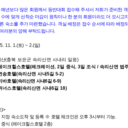
:
예년보다 많은 회원께서 등반대회 접수해 주셔서 저희가 준비한 
 수에 맞게 선착순 마감이 원칙이나 한 분의 회원이라도 더 모시고자
다른 숙소를 추가 마련했습니다
.
객실 배정은 접수 순서에 따라 배정
 여러분의 양해 부탁드립니다
.
5. 11. 1.(
토
) ~ 2.(
일
)
리산
(
충북 보은군 속리산면 사내리 일원
)
레이크힐스호텔
(
레크레이션
, 2
일 중식
, 3
일 조식
/
속리산면 법
연송호텔
(
속리산면 사내
5
길
5-2)
비바호텔
(
속리산면 사내
6
길
6-9)
위너스호텔
(
속리산면 사내
6
길
18)
토
)>
0
지정 숙소도착 및 등록
※
호텔 체크인은 오후
3
시부터 가능
.
0
중식
(
레이크힐스호텔
2
층
)