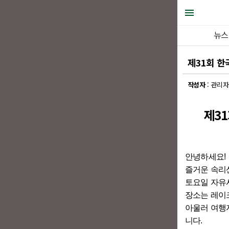
뉴스
제31회 
작성자
: 관
제3
안녕하세요
!
즐거운 속리
토요일 자유
장소는 레
아울러 여행
니다
.