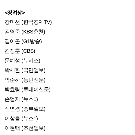
<장려상>
강미선 (한국경제TV)
김영준 (KBS춘천)
김이곤 (G1방송)
김정훈 (CBS)
문예성 (뉴시스)
박세환 (국민일보)
박준하 (농민신문)
박효령 (투데이신문)
손엄지 (뉴스1)
신연경 (중부일보)
이상휼 (뉴스1)
이현택 (조선일보)