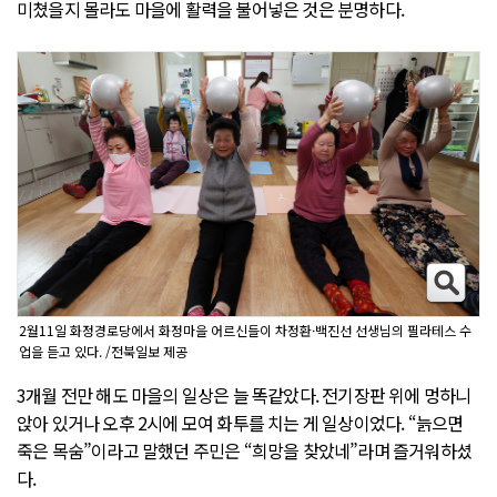
미쳤을지 몰라도 마을에 활력을 불어넣은 것은 분명하다.
2월11일 화정경로당에서 화정마을 어르신들이 차정환·백진선 선생님의 필라테스 수
업을 듣고 있다. /전북일보 제공
3개월 전만 해도 마을의 일상은 늘 똑같았다. 전기장판 위에 멍하니
앉아 있거나 오후 2시에 모여 화투를 치는 게 일상이었다. “늙으면
죽은 목숨”이라고 말했던 주민은 “희망을 찾았네”라며 즐거워하셨
다.