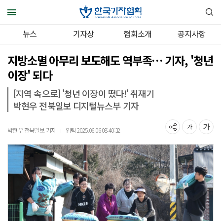
뉴스
기자상
협회소개
공지사항
지방소멸 아무리 보도해도 역부족… 기자, '청년
이장' 되다
[지역 속으로] '청년 이장이 떴다!' 취재기
박현우 전북일보 디지털뉴스부 기자
박현우 전북일보 기자
입력 2025.06.06 08:40:32
｜