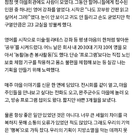
점점 옛 마을회관에도 사람이 모였다. 그동안 할머니들에게 접수된
민원 중 하나인 영어 강좌를 열었다. 시작은 “나도 꼬부랑 간판 읽고
싶어서 그려!”였다. 눈이 안 보이고 귀도 안 들리고 손도 굳었지만 학
구열만큼은 고3 교실을 방불케 했다.
영어를 시작으로 미술·필라테스 강좌 등 평생 마음의 한처럼 쌓아둔
‘공부’를 시켜드렸다. 어느 날은 회사 내 20·30대 기자 10여 명을 모
아서 ‘농활(농촌 봉사활동)’도 했다. 단순 ‘프로그램’보다는 직접 노인
보호 체험 기구를 착용하고 몸소 불편을 체험해 보는 등 실감 나는
기획을 만들기 위해 노력했다.
매주 마을 이야기를 신문 한 면에 담았다. 전시회를 같이 열고, 마을
주민들을 만나보고 싶다는 전화도 오고, 완주군수도 마을에 놀러 오
고, 방송 프로그램 섭외도 왔다. 짧지만 바쁜 3개월을 보냈다.
물론 항상 좋은 일만 있었던 것은 아니다. 너무 큰 세월의 차이를 극
복하지 못해 소통의 오류가 있었던 적도 많았다. 그래도 우리의 기억
은 ‘행복’으로 가득 찼다. 우리의 기획이 지방소멸을 막는 데까지 못