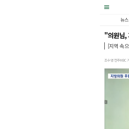
뉴스
"의원님,
[지역 속
조수영 전주MBC 