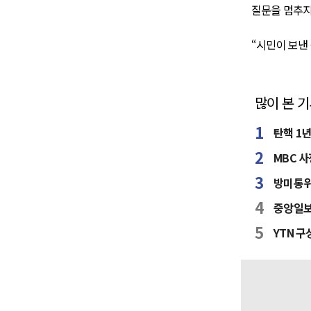
질문을 멈추지
“시민이 보낸 
많이 본 
탄핵 1
MBC 사
방미통위
중앙일보
YTN 구