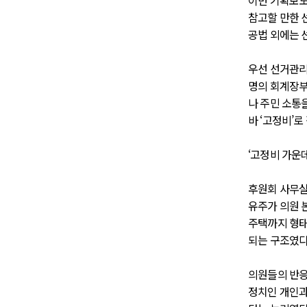
이번 기획보도
참고할 만한 
공법 외에는 
우선 선거관리
명의 회계장부
나 주민 소통
바 ‘고정비’
‘고정비 가운
후원회 사무실
유주가 의원 
주택까지 형태
되는 구조였다
의원들의 반응
정치인 개인과