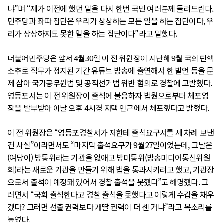
냐”며 “제가 이전에 했던 말을 다시 한번 국민 여러분께 들려드린다.
민주당과 좌파 집단은 우리가 상상하는 모든 일을 하는 집단이다, 우
리가 상상하지도 못한 일을 하는 집단이다”라고 말했다.
더불어민주당은 앞서 4월30일 이 전 위원장이 지난해 9월 국회 탄핵
소추로 직무가 정지된 기간 유튜브 방송에 출연해서 한 발언 등을 문
제 삼아 국가공무원법 및 공직선거법 위반 혐의로 경찰에 고발했다.
영등포서는 이 전 위원장이 출석에 불응하자 법원으로부터 체포영
장을 발부받아 이날 오후 4시경 자택 인근에서 체포했다고 밝혔다.
이 전 위원장은 “영등포경찰서가 저한테 출석요구서를 세 차례 보낸
건 사실”이라면서도 “마지막 출석요구가 9월27일이었는데, 그날은
(여당이) 방통위라는 기관을 없애고 방미통위(방송미디어통신위원
회)라는 새로운 기관을 만들기 위해 법을 통과시키려고 했고, 기관장
으로서 출석이 예정돼 있어서 경찰 출석을 못했다”고 해명했다. 그
러면서 “국회 출석한다고 경찰 출석을 못했다고 이렇게 수갑을 채우
겠다? 그러면 선출 권력보다 개딸 권력이 더 센 거냐”라고 목소리를
높였다.