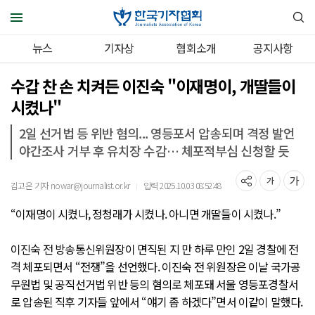
뉴스
기자상
협회소개
공지사항
수갑 찬 손 치켜든 이진숙 "이재명이, 개딸들이
시켰나"
2일 선거법 등 위반 혐의... 영등포서 압송되며 격정 발언
야간조사 거부 후 유치장 수감… 체포적부심 신청할 듯
김고은 기자 nowar@journalist.or.kr
입력 2025.10.03 08:52:48
｜
“이재명이 시켰나, 정청래가 시켰나. 아니면 개딸들이 시켰나.”
이진숙 전 방송통신위원장이 면직된 지 만 하루 만인 2일 경찰에 전
격 체포되면서 “전쟁”을 선언했다. 이진숙 전 위원장은 이날 국가공
무원법 및 공직선거법 위반 등의 혐의로 체포돼 서울 영등포경찰서
로 압송된 직후 기자들 앞에서 “얘기 좀 하겠다”면서 이같이 말했다.