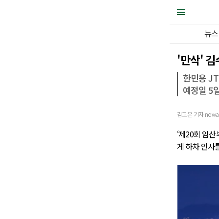
뉴스
'만삭' 김
한민용 JT
예정일 5
김고은 기자 nowar@j
‘제20회 임산
게 하차 인사를