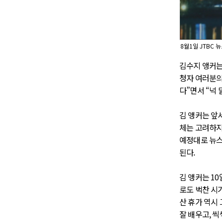
8월1일 JTBC
김수지 앵커는
청자 여러분의
다”면서 “넉
김 앵커는 앞
체는 고려하지 
예정대로 뉴스
된다.
김 앵커는 1
로도 벅찬 시
산 휴가 역시
잘 배우고, 