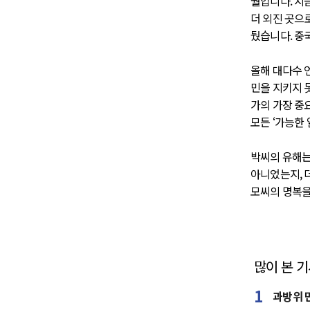
월입니다. 지
더 외진 곳으
뒀습니다. 중
올해 대다수 
민을 지키지 못
가의 가장 중
모든 ‘가능한 
박씨의 유해는
아니었는지, 
모씨의 명복을
많이 본 
과방위 민