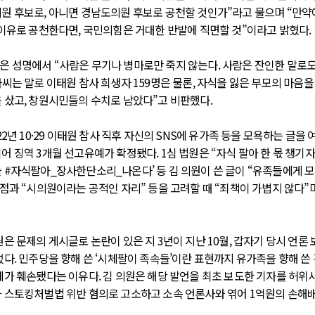
원 후보로, 아니면 경남도의원 후보로 공천할 것인가”라고 물으며 “만약에
 이유로 공천한다면, 국민의힘은 거대한 반발에 직면할 것”이라고 밝혔다.
 성명에서 “사람은 무기나 병마로만 죽지 않는다. 사람은 잔인한 말로도
나씨는 말로 이태원 참사 희생자 159명은 물론, 자식을 잃은 부모의 마음을
 샀고, 창원시민들의 수치로 남았다”고 비판했다.
22년 10·29 이태원 참사 직후 자신의 SNS에 유가족 등을 모욕하는 글을 
 징역 3개월 선고유예가 확정됐다. 1심 법원은 “자식 팔아 한 몫 챙기자는
 #자식팔아_장사한단소리_나온다’ 등 김 의원이 쓴 글이 “유족들에게 모
 점과 “시의원이라는 공적인 자리” 등을 고려할 때 “죄책이 가볍지 않다”
은 문제의 게시글로 논란이 있은 지 3년이 지난 10월, 갑자기 당시 언론 
섰다. 민주당을 향해 쓴 ‘시체팔이 족속들’이란 표현까지 유가족을 향해 쓴
예가 훼손됐다는 이유다. 김 의원은 해당 발언을 최초 보도한 기자를 허위
 스토킹처벌법 위반 혐의로 고소하고 소속 언론사와 엮어 1억원의 손해배