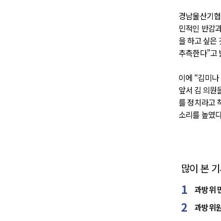
경남울산기협은
민적인 반감과
을 하고 싶은
추측한다”고 
이에 “김미나
앞서 김 의원
를 정치라고 
소리를 높였다
많이 본 
과방위 민
과방위원