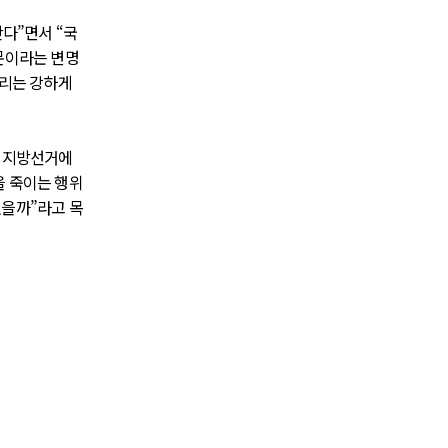
간다”면서 “국
문이라는 변명
우리는 강하게
년 지방선거에
을 죽이는 행위
있을까”라고 목