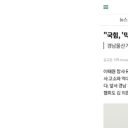
뉴스
"국힘, '
경남울산기
김고은 기자 nowar@j
이태원 참사 
사 고소와 억
다. 앞서 경
협회도 김 의