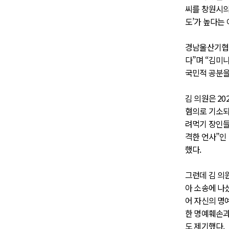
씨를 창원시의
도’가 높다는
경남울산기협은
다”며 “김미
국민적 공분을
김 의원은 20
혐의로 기소되어
려먹기 장인들
격한 언사”인
했다.
그런데 김 의원
아 소송에 나
어 자신의 명
한 명예훼손과
도 제기했다.