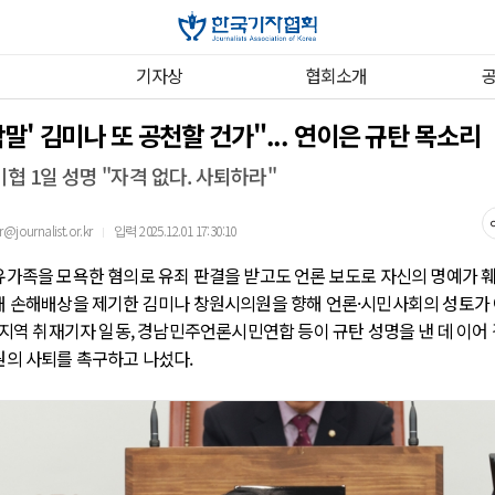
기자상
협회소개
막말' 김미나 또 공천할 건가"... 연이은 규탄 목소리
협 1일 성명 "자격 없다. 사퇴하라"
ournalist.or.kr
입력 2025.12.01 17:30:10
｜
유가족을 모욕한 혐의로 유죄 판결을 받고도 언론 보도로 자신의 명예가 
대 손해배상을 제기한 김미나 창원시의원을 향해 언론·시민사회의 성토가
남 지역 취재기자 일동, 경남민주언론시민연합 등이 규탄 성명을 낸 데 이
원의 사퇴를 촉구하고 나섰다.