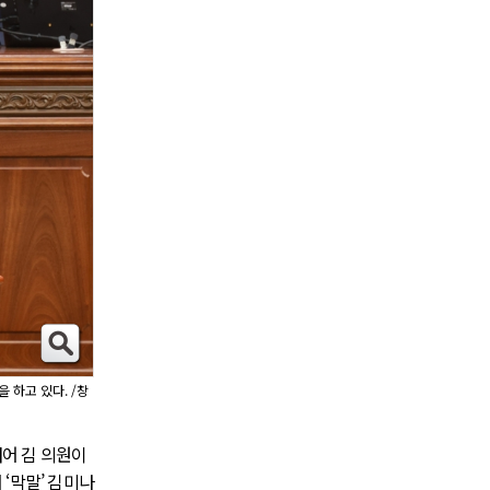
 하고 있다. /창
내어 김 의원이
‘막말’ 김미나