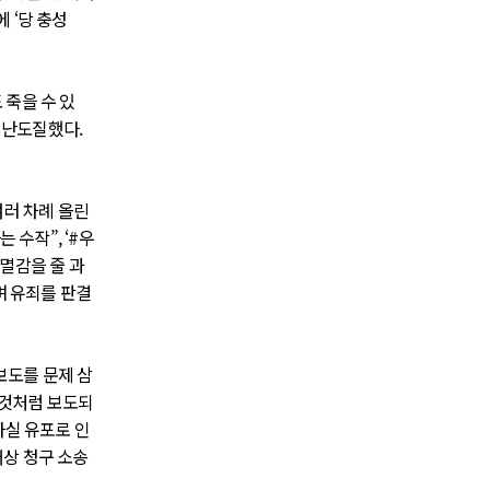
 ‘당 충성
 죽을 수 있
 난도질했다.
여러 차례 올린
 수작”, ‘#우
멸감을 줄 과
며 유죄를 판결
보도를 문제 삼
 것처럼 보도되
사실 유포로 인
상 청구 소송