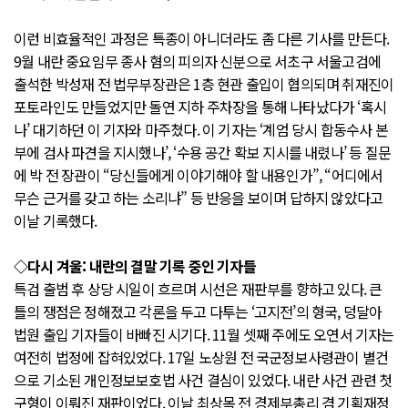
이런 비효율적인 과정은 특종이 아니더라도 좀 다른 기사를 만든다.
9월 내란 중요임무 종사 혐의 피의자 신분으로 서초구 서울고검에
출석한 박성재 전 법무부장관은 1층 현관 출입이 협의되며 취재진이
포토라인도 만들었지만 돌연 지하 주차장을 통해 나타났다가 ‘혹시
나’ 대기하던 이 기자와 마주쳤다. 이 기자는 ‘계엄 당시 합동수사 본
부에 검사 파견을 지시했나’, ‘수용 공간 확보 지시를 내렸나’ 등 질문
에 박 전 장관이 “당신들에게 이야기해야 할 내용인가”, “어디에서
무슨 근거를 갖고 하는 소리냐” 등 반응을 보이며 답하지 않았다고
이날 기록했다.
◇다시 겨울: 내란의 결말 기록 중인 기자들
특검 출범 후 상당 시일이 흐르며 시선은 재판부를 향하고 있다. 큰
틀의 쟁점은 정해졌고 각론을 두고 다투는 ‘고지전’의 형국, 덩달아
법원 출입 기자들이 바빠진 시기다. 11월 셋째 주에도 오연서 기자는
여전히 법정에 잡혀있었다. 17일 노상원 전 국군정보사령관이 별건
으로 기소된 개인정보보호법 사건 결심이 있었다. 내란 사건 관련 첫
구형이 이뤄진 재판이었다. 이날 최상목 전 경제부총리 겸 기획재정