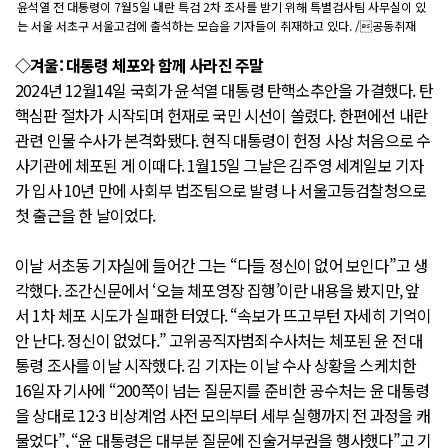
윤석열 전 대통령이 7월5일 내란 특검 2차 조사를 받기 위해 특별검사팀 사무실이 있
는 서울 서초구 서울고검에 출석하는 모습을 기자들이 취재하고 있다. /공동취재
◇겨울: 대통령 체포와 함께 사라진 주말
2024년 12월14일 국회가 윤석열 대통령 탄핵소추안을 가결했다. 탄
핵심판 절차가 시작되며 헌재로 국민 시선이 쏠렸다. 한편에선 내란
관련 인물 수사가 본격화됐다. 현직 대통령이 헌정 사상 처음으로 수
사기관에 체포된 게 이때다. 1월15일 그날은 김주영 세계일보 기자
가 입사 10년 만에 사회부 법조팀으로 발령 나 서울고등검찰청으로
첫 출근을 한 날이었다.
이날 서초동 기자실에 들어간 그는 “다들 정신이 없어 보인다”고 생
각했다. 조간신문에서 ‘오늘 체포영장 집행’이란 내용을 봤지만, 앞
서 1차 체포 시도가 실패한 터였다. “속보가 뜨고부턴 자세히 기억이
안 난다. 정신이 없었다.” 고위공직자범죄수사처는 체포된 윤 전 대
통령 조사를 이날 시작했다. 김 기자는 이날 수사 상황을 스케치한
16일자 기사에 “200쪽이 넘는 질문지를 준비한 공수처는 윤 대통령
을 상대로 12·3 비상계엄 사전 모의부터 세부 실행까지 전 과정을 캐
물었다”, “윤 대통령은 대부분 질문에 진술거부권을 행사했다”고 기