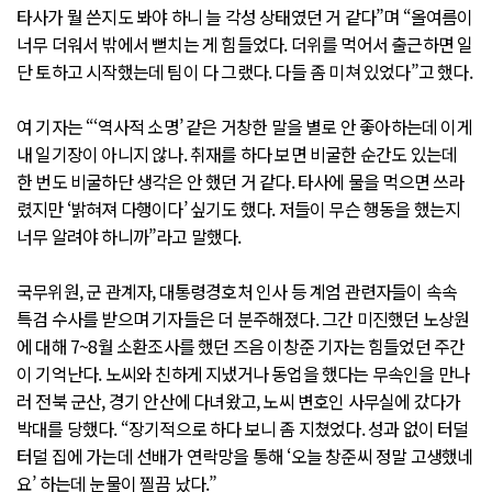
타사가 뭘 쓴지도 봐야 하니 늘 각성 상태였던 거 같다”며 “올여름이
너무 더워서 밖에서 뻗치는 게 힘들었다. 더위를 먹어서 출근하면 일
단 토하고 시작했는데 팀이 다 그랬다. 다들 좀 미쳐 있었다”고 했다.
여 기자는 “‘역사적 소명’ 같은 거창한 말을 별로 안 좋아하는데 이게
내 일기장이 아니지 않나. 취재를 하다 보면 비굴한 순간도 있는데
한 번도 비굴하단 생각은 안 했던 거 같다. 타사에 물을 먹으면 쓰라
렸지만 ‘밝혀져 다행이다’ 싶기도 했다. 저들이 무슨 행동을 했는지
너무 알려야 하니까”라고 말했다.
국무위원, 군 관계자, 대통령경호처 인사 등 계엄 관련자들이 속속
특검 수사를 받으며 기자들은 더 분주해졌다. 그간 미진했던 노상원
에 대해 7~8월 소환조사를 했던 즈음 이창준 기자는 힘들었던 주간
이 기억난다. 노씨와 친하게 지냈거나 동업을 했다는 무속인을 만나
러 전북 군산, 경기 안산에 다녀왔고, 노씨 변호인 사무실에 갔다가
박대를 당했다. “장기적으로 하다 보니 좀 지쳤었다. 성과 없이 터덜
터덜 집에 가는데 선배가 연락망을 통해 ‘오늘 창준씨 정말 고생했네
요’ 하는데 눈물이 찔끔 났다.”