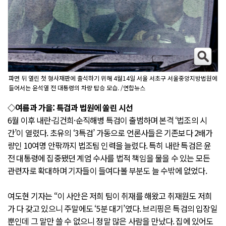
파면 뒤 열린 첫 형사재판에 출석하기 위해 4월14일 서울 서초구 서울중앙지방법원에
들어서는 윤석열 전 대통령의 차량 탑승 모습. /연합뉴스
◇여름과 가을: 특검과 법원에 쏠린 시선
6월 이후 내란·김건희·순직해병 특검이 출범하며 본격 ‘법조의 시
간’이 열렸다. 초유의 ‘3특검’ 가동으로 언론사들은 기존보다 2배가
량인 10여명 안팎까지 법조팀 인력을 늘렸다. 특히 내란 특검은 윤
전 대통령에 집중됐던 계엄 수사를 법적 책임을 물을 수 있는 모든
관련자로 확대하며 기자들이 들여다볼 부분도 늘 수밖에 없었다.
여도현 기자는 “이 사안은 저희 팀이 취재를 해왔고 취재원도 저희
가 다 갖고 있으니 주말에도 ‘5분 대기’였다. 브리핑은 특검의 입장일
뿐인데 그 말만 쓸 수 없으니 정말 많은 사람을 만났다. 집에 있어도