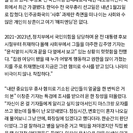
회에서 최근 가결됐다. 한덕수 전 국무총리 선고일은 내년 1월21일
로 잡혔다. 민주공화국의 ‘사후’ 과제란 측면을 떠나 이는 사회와 수
많은 개인의 상흔이고 여기 ‘해피엔딩’은 없다.
2021~2023년, 정치부에서 국민의힘을 담당하며 윤 전 대통령 후보
시절부터 취재하다 올해 사회부에서 그들을 마주한 김주영 기자는
“윤석열의 시작과 끝을 다 옆에서 보고” 있는 상황의 헛헛함을 전했
다. “집권 여당이 됐을 때 누가 어떻게 행동하고 권한을 많이 가졌는
지를 주로 취재했는데 지금은 그런 혐의로 수사를 받고 있다. 나라의
비극이지 않나. 착잡하다.”
“내란 중요임무 종사 혐의로 기소된 군인들의 얼굴을 한 번씩은 거
의 본” 이창준 기자는 특검에 조사를 받으러 온 한 장성을 떠올렸다.
“자신이 온 걸 기자들에게 알리고 싶지 않아서인지 마스크랑 모자를
쓰고 왔는데 들통이 난 모양새였다. 점심시간, 변호인이 혼자 나오길
래 물어보니 그냥 안에, 화장실에 있겠다고 했다더라. 한순간의 판단
이었다. 그걸 잘하라고 별을 달아준 거고 책임을 져야겠지만 직접 봤