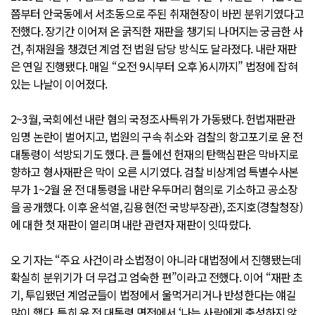
쯤부터 안국동에서 서초동으로 주된 취재현장이 바뀐 분위기였다고
전했다. 장기간 이어져 온 굵직한 재판을 챙기되 나머지는 궁금한 사
건, 취재원을 챙겼던 계엄 전 법원 담당 방식도 달라졌다. 내란 재판
은 연일 진행됐다. 매일 “오전 9시부터 오후 )6시까지” 법정에 잡혀
있는 나날이 이어졌다.
2~3월, 국회에선 내란 혐의 국정조사특위가 가동됐다. 헌법재판관
임명 논란이 벌어지고, 법원의 구속 취소와 검찰의 항고포기로 윤 전
대통령이 석방되기도 했다. 큰 틀에선 헌재의 탄핵심판은 막바지로
향하고 형사재판은 막이 오른 시기였다. 검찰 비상계엄 특별수사본
부가 1~2월 윤 전 대통령을 내란 우두머리 혐의로 기소하고 공소장
을 공개했다. 이후 윤석열, 김용현(전 국방부장관), 조지호(경찰청장)
에 대한 첫 재판이 열리며 내란 관련자 재판이 잇따랐다.
오 기자는 “주요 사건이라 소법정이 아니라 대법정에서 진행됐는데
확실히 분위기가 더 무겁고 엄숙한 편”이라고 전했다. 이어 “재판 초
기, 투입됐던 계엄군들이 법정에서 울먹거리거나 반성한다는 얘길
많이 했다. 특히 윤 전 대통령 면전에서 ‘나는 사람에게 충성하지 않