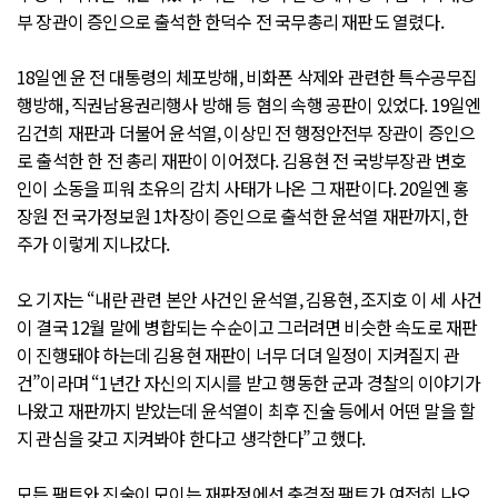
부 장관이 증인으로 출석한 한덕수 전 국무총리 재판도 열렸다.
18일엔 윤 전 대통령의 체포방해, 비화폰 삭제와 관련한 특수공무집
행방해, 직권남용권리행사 방해 등 혐의 속행 공판이 있었다. 19일엔
김건희 재판과 더불어 윤석열, 이상민 전 행정안전부 장관이 증인으
로 출석한 한 전 총리 재판이 이어졌다. 김용현 전 국방부장관 변호
인이 소동을 피워 초유의 감치 사태가 나온 그 재판이다. 20일엔 홍
장원 전 국가정보원 1차장이 증인으로 출석한 윤석열 재판까지, 한
주가 이렇게 지나갔다.
오 기자는 “내란 관련 본안 사건인 윤석열, 김용현, 조지호 이 세 사건
이 결국 12월 말에 병합되는 수순이고 그러려면 비슷한 속도로 재판
이 진행돼야 하는데 김용현 재판이 너무 더뎌 일정이 지켜질지 관
건”이라며 “1년간 자신의 지시를 받고 행동한 군과 경찰의 이야기가
나왔고 재판까지 받았는데 윤석열이 최후 진술 등에서 어떤 말을 할
지 관심을 갖고 지켜봐야 한다고 생각한다”고 했다.
모든 팩트와 진술이 모이는 재판정에선 충격적 팩트가 여전히 나오