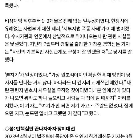
록했다.
비상계엄 직후부터 1~2개월은 전례 없는 일투성이였다. 헌정사에
유례없는 사법부에 대한 테러, ‘서부지법 폭동 사태’가 이때 벌어졌
다. 수사기관과 언론에서 산발적으로 튀어나오는 내란 관련 사실들
은 낯설었다. 지난해 7월부터 검찰을 출입한 이창준 경향신문 기자
는 “사건의 기본적인 사실관계도 구성이 잘 안됐을 때”로 당시를 말
했다.
‘뻗치기’가 일상이었다. “가장 원초적이지만 확실한 취재 방법이 당
사자를 만나는 거지 않나. 하나라도 더 건지려고 애쓰던 때였다.” 내
란 관련자 변호사 사무실을 무작정 찾아다녔다. “문 앞에 앉아 있다
가 나오면 뭐라도 하나 들으려고 사람들 다 집에 갈 때까지” 자리를
지켰다. 이 기자는 “여기가 안 되면 저기 가고… 주말도 없었다. 집에
오면 자고, 눈뜨면 일하고 그랬던 거 같다”고 했다.
◇봄: 탄핵심판 끝나자마자 장미대선
2023년 4월부터 법조팀에 몸담아 온 오연서 한겨레신문 기자는 3월