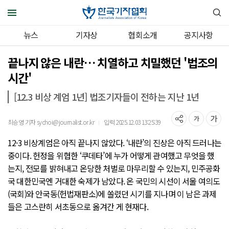
뉴스
기자상
협회소개
공지사항
끝나지 않은 내란… 치열하고 치밀했던 '법조의
시간'
[12.3 비상 계엄 1년] 법조기자들이 전하는 지난 1년
최승영 기자 sychoi@journalist.or.kr
입력 2025.12.03 13:25:39
｜
12·3 비상계엄은 아직 끝나지 않았다. ‘내란’의 진상은 아직 드러나는
중이다. 헌정을 위협한 ‘쿠데타’에 누가 어떻게 관여했고 무엇을 했
는지, 전모를 밝혀내고 온당한 처벌로 마무리할 수 있는지, 민주공화
국 대한민국엔 거대한 숙제가 남았다. 온 국민의 시선이 서울 여의도
(국회)와 안국동(헌법재판소)에 쏠렸던 시기를 지나며 이 남은 과제
들은 고스란히 서초동으로 옮겨간 게 현재다.