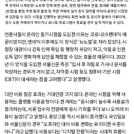
쪽 위부터 시계방향) 노트북 전체 화면 공유, 정면 웹카메라 연결, 휴대폰 애플리케이
션(앱)을 통한 주변 환경 촬영 및 측면 카메라 설치 등의 절차를 마쳐야 온라인 시험장
에 입장할 수 있다. 시험을 진행하는 동안에도 화면 녹화 및 응시자 촬영이 이뤄지며,
응시 도중 카메라가 꺼지거나 모니토 프로그램이 종료될 경우 실격 처리될 수 있다.
언론사들이 온라인 필기시험을 도입한 이유는 코로나19 팬데믹 때
문이었지만, 엔데믹 이후에도 이 방식은 ‘뉴노멀’로 자리 잡았다. 시
험장 대관이나 감독 인력 투입 등 행정적 부담이 적고, 악필로 인한
오독 없이 명확하게 답안을 채점할 수 있는 효율성 때문이다. 2023
년 이 방식을 도입한 서울신문 측은 “입사 후 자필로 기사나 문서를
작성하는 경우가 거의 없고, 자격증 시험 등도 컴퓨터 기반 시험
(CBT)이 대세라는 점을 고려했다”고 설명했다.
다만 비용 절감 효과는 기대만큼 크지 않다. 온라인 시험을 위해 사
용하는 플랫폼 이용료 탓이다. 한겨레는 “응시생이 늘수록 사용료가
증가하는데, 서류 접수자 전원에게 응시 기회를 주다 보니 오히려 비
용이 늘었다”고 밝혔다. 중앙그룹 역시 비용이 증가했다. 국민일보
와 서울신문의 경우 “오프라인 대비 비용 변화는 유의미한 수준이
아니”라고 답했다. 비용보다는 ‘디지털 전환’이라는 시대적 흐름이