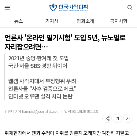
뉴스
기자상
협회소개
공지사항
언론사 '온라인 필기시험' 도입 5년, 뉴노멀로
자리잡으려면…
2021년 중앙·한겨레 첫 도입
국민·서울·SBS·경향 뒤이어
웹캠 사각지대서 부정행위 우려
언론사들 "사후 검증으로 체크"
인터넷 오류땐 실격 처리 논란
김한내 기자 hannae@journalist.or.kr
입력 2026.01.08 09:15:31
｜
취재현장에서 펜과 수첩이 자취를 감춘지 오래지만 여전히 지필고