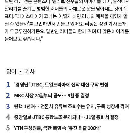
획된 러닝 전문 콘텐츠다. 엘리트 선수들의 이야기를 넘어, 일상에서
달리기를 즐기는 평범한 러너들의 다채로운 삶을 담아내는 것이 목
표다. “페이스메이커 코너는 ‘어떻게 하면 러닝의 매력을 재밌게 알
릴 수 있을까’를 고민하면서 만들고 있어요. 러닝은 정말 기사 소재
가 무궁무진하거든요. 일반인 러너들과 함께 뛰며 더 많은 이야기를
들어보고 싶습니다.”
많이 본 기사
'경영난' JTBC, 토일드라마에 신작 대신 구작 편성
MBC 사장 24일부터 공모… 9월 중 결정
탄핵 1년여… 언론사 유튜브 조회수는 유지, 구독 성장세 꺾여
중앙일보·JTBC 통합노조 분리되나… 11일 총회서 결정
YTN 구성원들, 극한 폭염 속 '유진 퇴출 108배'