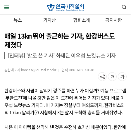
뉴스
기자상
협회소개
공지사항
매일 13㎞ 뛰어 출근하는 기자, 한강버스도
제쳤다
[인터뷰] '발로 쓴 기사' 화제된 이우섭 노컷뉴스 기자
김한내 기자 hannae@journalist.or.kr
입력 2026.06.03 17:00:48
｜
한강버스와 사람이 달리기 경주를 하면 누가 이길까? 예능 프로그램
‘무한도전’에 나올 것만 같은 이 도전에 뛰어든 기자가 있다. 바로 이
우섭 노컷뉴스 기자다. 이 기자는 잠실부터 여의도까지, 한강버스와
의 17km 달리기(?) 시합에서 3분 앞서 도착해 승리를 거머쥐었다.
처음 이 아이템을 생각해 낸 것은 순전히 호기심 때문이었다. 한강에