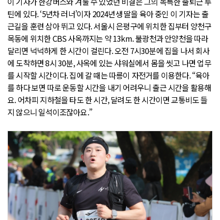
이 기자가 한강버스와 겨룰 수 있었던 비결은 그의 독특한 출퇴근 루
틴에 있다. ‘5년차 러너’이자 2024년생 딸을 육아 중인 이 기자는 출
근길을 훈련 삼아 뛰고 있다. 서울시 은평구에 위치한 집부터 양천구
목동에 위치한 CBS 사옥까지는 약 13km. 불광천과 안양천을 따라
달리면 넉넉하게 한 시간이 걸린다. 오전 7시30분에 집을 나서 회사
에 도착하면 8시 30분, 사옥에 있는 샤워실에서 몸을 씻고 나면 업무
를 시작할 시간이다. 집에 갈 때는 따릉이 자전거를 이용한다. “육아
를 하다 보면 따로 운동할 시간을 내기 어려우니 출근 시간을 활용해
요. 어차피 지하철을 타도 한 시간, 달려도 한 시간이면 교통비도 들
지 않으니 일석이조잖아요.”