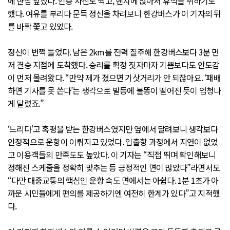
에 한참 앞섰다. 인증 사진도 찍고, 벤치에 앉아서 휴식을 취하기도
했다. 여유를 부리다 문득 정신을 차려보니 한강버스가 이 기자의 뒤
를 바짝 쫓고 있었다.
정신이 번쩍 들었다. 남은 2km를 전력 질주해 한강버스보다 3분 먼
저 결승 지점에 도착했다. 승리를 확정 짓자마자 기쁨보다도 안도감
이 먼저 몰려왔다. “만약 제가 졌으면 기삿거리가 안 되잖아요. ‘패배
하면 기사를 못 쓴다’는 생각으로 발등에 불똥이 떨어진 듯이 엄청나
게 달렸죠.”
‘느리다’고 혹평을 받는 한강버스였지만 옆에서 달려보니 생각보다
안정적으로 운항이 이뤄지고 있었다. 입출항 과정에서 지연이 없었
고 이용객들의 만족도도 높았다. 이 기자는 “직접 뛰며 확인해보니
정해진 스케줄을 정확히 맞추는 등 긍정적인 면이 많았다”라면서도
“다만 대중교통의 핵심인 운항 속도 면에서는 아쉽다. 1분 1초가 아
까운 시민들에게 편의를 제공하기엔 여전히 한계가 있다”고 지적했
다.