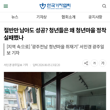
뉴스
기자상
협회소개
공지사항
절반만 남아도 성공? 청년들은 왜 청년마을 정착
실패했나
[지역 속으로] '광주전남 청년마을 취재기' 서민경 광주일
보 기자
서민경 광주일보 기자
입력 2026.06.05 13:02:20
｜