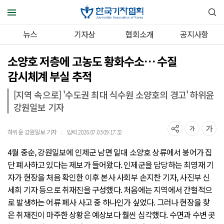
뉴스
기자상
협회소개
공지사항
소양호 저층에 고농도 황화수소… 수질
감시체계 부실 추적
[지역 속으로] '수도권 최대 식수원 소양호의 경고' 하위윤
강원일보 기자
하위윤 강원일보 기자
입력 2026.07.03 09:17:32
｜
4월 중순, 강원일보에 인제군 남면 일대 소양호 상류에서 붕어가 집
단 폐사하고 있다는 제보가 들어왔다. 인제군을 담당하는 최영재 기
자가 현장을 처음 확인한 이후 본사 사회부 손지찬 기자, 사진부 신
세희 기자 등으로 취재진을 구성했다. 처음에는 지역에서 간헐적으
로 발생하는 어류 폐사 사고 중 하나인가 싶었다. 그러나 현장을 찾
은 취재진이 마주한 상황은 예상보다 훨씬 심각했다. 수면과 수변 곳