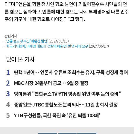
다”며 “언론을 향한 정치인 혐오 발언이 거칠어질수록 시민들의 언
론 혐오는 심화하고, 언론에 대한 혐오는 다시 부메랑처럼 다른 민주
주의 기구에 대한 혐오로 이어진다”고 했다.
관련기사
-
언론 혐오 부추긴 '애완견 발언'
(2024/06/18)
-
한국기자협회, 이재명 대표에 '검찰의 애완견' 발언 사과 요구
(2024/06/17)
많이 본 기사
탄핵 1년여… 언론사 유튜브 조회수는 유지, 구독 성장세 꺾여
MBC 사장 24일부터 공모… 9월 중 결정
방미통위 "연합뉴스TV·YTN 방송법 위반 여부 논의 준비"
중앙일보·JTBC 통합노조 분리되나… 11일 총회서 결정
YTN 구성원들, 극한 폭염 속 '유진 퇴출 108배'