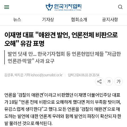
뉴스
기자상
협회소개
공지사항
이재명 대표 "애완견 발언, 언론전체 비판으로
오해" 유감 표명
발언 닷새 만... 한국기자협회 등 언론현업단체들 "저급한
언론관·막말" 사과 요구
김성후, 박지은 기자 kshoo@journalist.or.kr
입력 2024.06.18 19:28:54
｜
언론을 ‘검찰의 애완견’이라고 비판했던 이재명 더불어민주당 대표
가 18일 “언론 전체 비판으로 오해하게 했다면 저의 부족함 탓이며,
유감스럽게 생각한다”고 했다. 모든 언론을 ‘검찰의 애완견’으로 매
도하는 발언에 대한 언론계 우려와 함께 발언의 파장이 확산되자 한
발 물러선 것으로 해석된다.