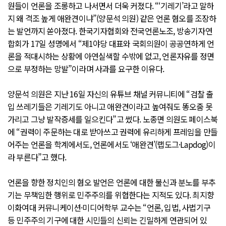
원들이 언론을 조롱하고 나서면서 더욱 커졌다. “‘기레기’라고 말하
지 왜 격조 높게 애완견이냐”(양문석 의원) 같은 언론 혐오를 조장하
는 발언까지 쏟아졌다. 한국기자협회와 전국언론노조, 방송기자연
합회가 17일 성명에서 “제1야당 대표와 국회의원이 공공연하게 언
론을 적대시하는 상황에 아연실색할 수밖에 없고, 언론자유를 정면
으로 부정하는 망발”이라며 사과를 요구한 이유다.
양문석 의원은 지난 16일 자신의 유튜브 채널 커뮤니티에 “검찰 출
입 쓰레기들은 기레기도 아니고 애완견이라고 높여줘도 똥오줌 못
가리고 그냥 발작증세를 일으킨다”고 썼다. 노종면 의원도 페이스북
에 “권력이 주문하는 대로 받아쓰고 권력에 유리하게 프레임을 만들
어주는 언론을 학계에서도, 언론에서도 ‘애완견’(랩도그·Lapdog)이
라 부른다”고 했다.
언론을 향한 정치인의 혐오 발언은 언론에 대한 불신과 분노를 부추
기는 무책임한 행위로 민주주의를 위협한다는 지적도 있다. 최지향
이화여대 커뮤니케이션·미디어학부 교수는 “언론, 입법, 사법기구
등 민주주의 기구에 대한 시민들의 신뢰는 긴밀하게 연관되어 있