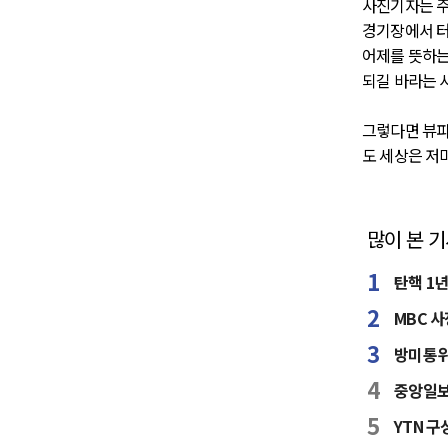
사진기자는 주
경기장에서 터
어제를 뜻하는
되길 바라는 
그렇다면 뷰파
도 세상은 저
많이 본 
탄핵 1
MBC 사
방미통위
중앙일보
YTN 구