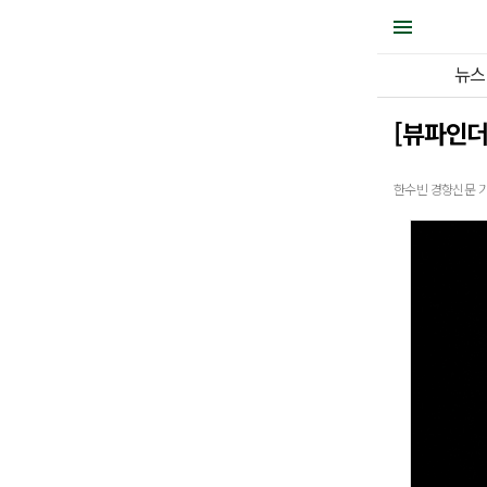
뉴스
[뷰파인더
한수빈 경향신문 