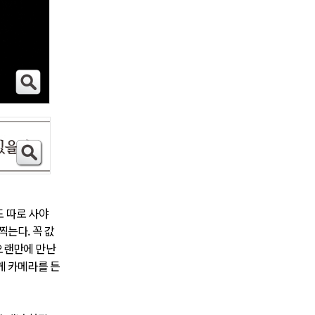
도 따로 사야
찍는다. 꼭 값
오랜만에 만난
게 카메라를 든