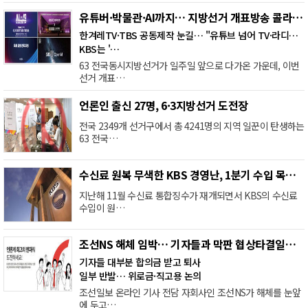
유튜버·박물관·AI까지… 지방선거 개표방송 콜라보 열풍
한겨레TV·TBS 공동제작 눈길… "유튜브 넘어 TV·라디오로 영역 확장"
KBS는 '…
63 전국동시지방선거가 일주일 앞으로 다가온 가운데, 이번
선거 개표…
언론인 출신 27명, 6·3지방선거 도전장
전국 2349개 선거구에서 총 4241명의 지역 일꾼이 탄생하는
63 전국…
수신료 원복 무색한 KBS 경영난, 1분기 수입 목표도 못 채워
지난해 11월 수신료 통합징수가 재개되면서 KBS의 수신료
수입이 원…
조선NS 해체 임박… 기자들과 막판 협상타결일까 소송전일까
기자들 대부분 합의금 받고 퇴사
일부 반발… 위로금·직고용 논의
조선일보 온라인 기사 전담 자회사인 조선NS가 해체를 눈앞
에 두고…