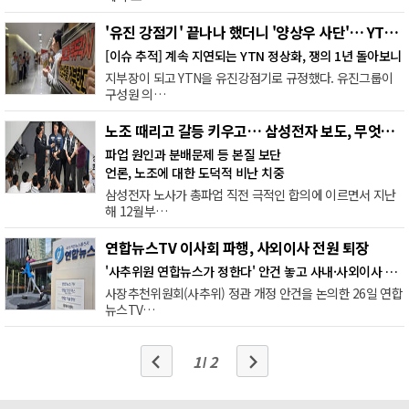
'유진 강점기' 끝나나 했더니 '양상우 사단'… YTN 구성원 한숨
[이슈 추적] 계속 지연되는 YTN 정상화, 쟁의 1년 돌아보니
지부장이 되고 YTN을 유진강점기로 규정했다. 유진그룹이
구성원 의…
노조 때리고 갈등 키우고… 삼성전자 보도, 무엇을 놓쳤나
파업 원인과 분배문제 등 본질 보단
언론, 노조에 대한 도덕적 비난 치중
삼성전자 노사가 총파업 직전 극적인 합의에 이르면서 지난
해 12월부…
연합뉴스TV 이사회 파행, 사외이사 전원 퇴장
'사추위원 연합뉴스가 정한다' 안건 놓고 사내·사외이사 논쟁
사장추천위원회(사추위) 정관 개정 안건을 논의한 26일 연합
뉴스TV…
1
2
/