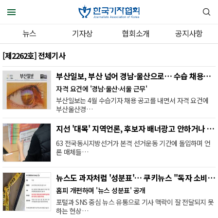
뉴스
기자상
협회소개
공지사항
[제2262호] 전체기사
부산일보, 부산 넘어 경남·울산으로… 수습 채용공고 보니
자격 요건에 '경남·울산·서울 근무'
부산일보는 4월 수습기자 채용 공고를 내면서 자격 요건에
부산울산경…
지선 '대목' 지역언론, 후보자 배너광고 안하거나 못하거나?
63 전국동시지방선거가 본격 선거운동 기간에 돌입하며 언
론 매체들…
뉴스도 과자처럼 '성분표'… 쿠키뉴스 "독자 소비방식 고려"
홈피 개편하며 '뉴스 성분표' 공개
포털과 SNS 중심 뉴스 유통으로 기사 맥락이 잘 전달되지 못
하는 현상…