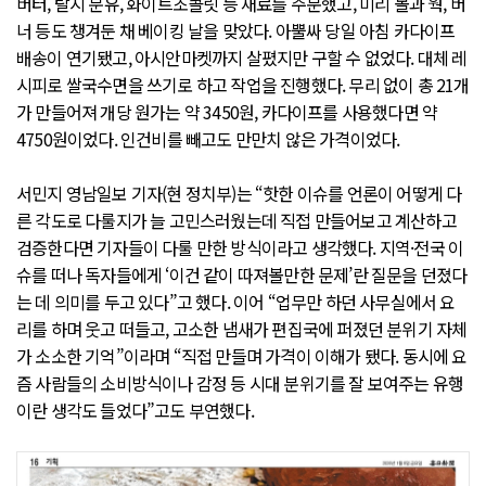
버터, 탈지 분유, 화이트초콜릿 등 재료를 주문했고, 미리 볼과 웍, 버
너 등도 챙겨둔 채 베이킹 날을 맞았다. 아뿔싸 당일 아침 카다이프
배송이 연기됐고, 아시안마켓까지 살폈지만 구할 수 없었다. 대체 레
시피로 쌀국수면을 쓰기로 하고 작업을 진행했다. 무리 없이 총 21개
가 만들어져 개당 원가는 약 3450원, 카다이프를 사용했다면 약
4750원이었다. 인건비를 빼고도 만만치 않은 가격이었다.
서민지 영남일보 기자(현 정치부)는 “핫한 이슈를 언론이 어떻게 다
른 각도로 다룰지가 늘 고민스러웠는데 직접 만들어보고 계산하고
검증한다면 기자들이 다룰 만한 방식이라고 생각했다. 지역·전국 이
슈를 떠나 독자들에게 ‘이건 같이 따져볼만한 문제’란 질문을 던졌다
는 데 의미를 두고 있다”고 했다. 이어 “업무만 하던 사무실에서 요
리를 하며 웃고 떠들고, 고소한 냄새가 편집국에 퍼졌던 분위기 자체
가 소소한 기억”이라며 “직접 만들며 가격이 이해가 됐다. 동시에 요
즘 사람들의 소비방식이나 감정 등 시대 분위기를 잘 보여주는 유행
이란 생각도 들었다”고도 부연했다.