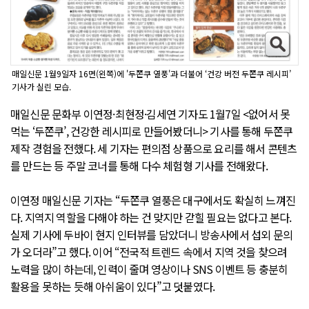
매일신문 1월9일자 16면(왼쪽)에 '두쫀쿠 열풍'과 더불어 ‘건강 버전 두쫀쿠 레시피’
기사가 실린 모습.
매일신문 문화부 이연정·최현정·김세연 기자도 1월7일 <없어서 못
먹는 ‘두쫀쿠’, 건강한 레시피로 만들어봤더니> 기사를 통해 두쫀쿠
제작 경험을 전했다. 세 기자는 편의점 상품으로 요리를 해서 콘텐츠
를 만드는 등 주말 코너를 통해 다수 체험형 기사를 전해왔다.
이연정 매일신문 기자는 “두쫀쿠 열풍은 대구에서도 확실히 느껴진
다. 지역지 역할을 다해야 하는 건 맞지만 갇힐 필요는 없다고 본다.
실제 기사에 두바이 현지 인터뷰를 담았더니 방송사에서 섭외 문의
가 오더라”고 했다. 이어 “전국적 트렌드 속에서 지역 것을 찾으려
노력을 많이 하는데, 인력이 줄며 영상이나 SNS 이벤트 등 충분히
활용을 못하는 듯해 아쉬움이 있다”고 덧붙였다.