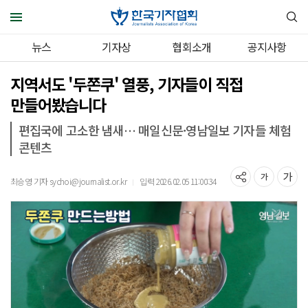
뉴스
기자상
협회소개
공지사항
지역서도 '두쫀쿠' 열풍, 기자들이 직접
만들어봤습니다
편집국에 고소한 냄새… 매일신문·영남일보 기자들 체험
콘텐츠
최승영 기자 sychoi@journalist.or.kr
입력 2026.02.05 11:00:34
｜