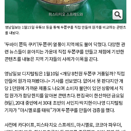
영남일보는 1월15일 유튜브 등을 통해 두쫀쿠를 직접 만들어 원가를 비교하는 콘텐츠
를 내놨다.
‘두바이 쫀득 쿠키’(두쫀쿠) 열풍이 지역에도 불어 닥쳤다. 다양한 관
련 뉴스들이 쏟아지는 가운데 직접 두쫀쿠를 만들고 체험에 기반한
콘텐츠를 내놓은 지역 기자들의 사례가 이목을 끈다.
영남일보 디지털팀은 1월10일 <개당 8천원 두쫀쿠 거품일까? 직접
만들어 원가 따져봤더니> 기사를 선보였다. 없어서 못 판다지만 개
당 1만원에 가까운 제품도 나오며 소비자 불만이 있던 상황에서 직
접 원가가 합당한지를 알아본 콘텐츠다. 편집국이 한산하던 금요일
(9일), 20대 중반에서 30대 초반의 서민지·박지현·이나영 디지털팀
기자가 “마시멜로를 태워”가며 두쫀쿠를 만들어 검증을 했다.
사전에 카다이프, 피스타치오 스프레드, 마시멜로, 코코아 파우더,