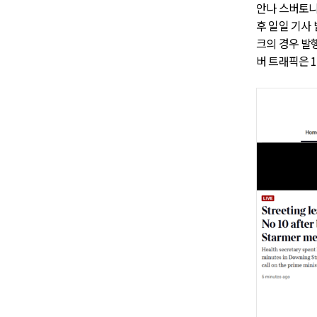
안나 스버토니(
후 일일 기사 
크의 경우 발행
버 트래픽은 1