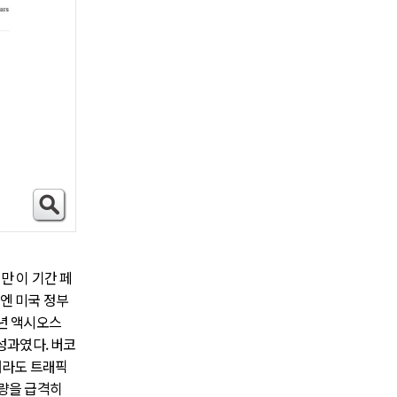
만 이 기간 페
기엔 미국 정부
7년 액시오스
 성과였다. 버코
더라도 트래픽
산량을 급격히