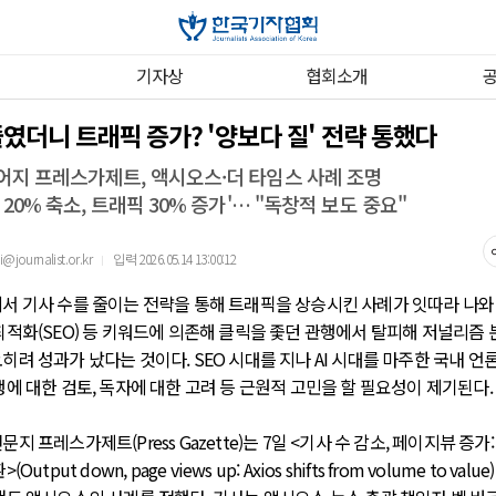
기자상
협회소개
줄였더니 트래픽 증가? '양보다 질' 전략 통했다
어지 프레스가제트, 액시오스·더 타임스 사례 조명
 20% 축소, 트래픽 30% 증가'… "독창적 보도 중요"
ournalist.or.kr
입력 2026.05.14 13:00:12
｜
서 기사 수를 줄이는 전략을 통해 트래픽을 상승시킨 사례가 잇따라 나와 
최적화(SEO) 등 키워드에 의존해 클릭을 좇던 관행에서 탈피해 저널리즘
히려 성과가 났다는 것이다. SEO 시대를 지나 AI 시대를 마주한 국내 언
행에 대한 검토, 독자에 대한 고려 등 근원적 고민을 할 필요성이 제기된다.
지 프레스가제트(Press Gazette)는 7일 <기사 수 감소, 페이지뷰 증가:
utput down, page views up: Axios shifts from volume to val