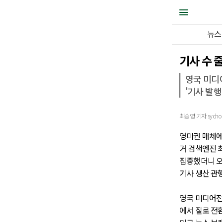
뉴스
기사 수 
영국 미디
'기사 발행
최승영 기자 sychoi@j
영미권 매체에
거 검색엔진 
집중했더니 오
기사 생산 관
영국 미디어전문
에서 질로 전환>(O