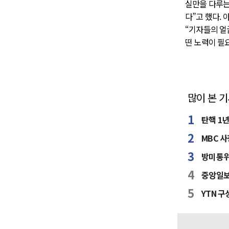
실만을 다루는
다”고 했다.
“기자들의 얼
떤 노력이 필
많이 본 
탄핵 1
MBC 사
방미통위
중앙일보
YTN 구