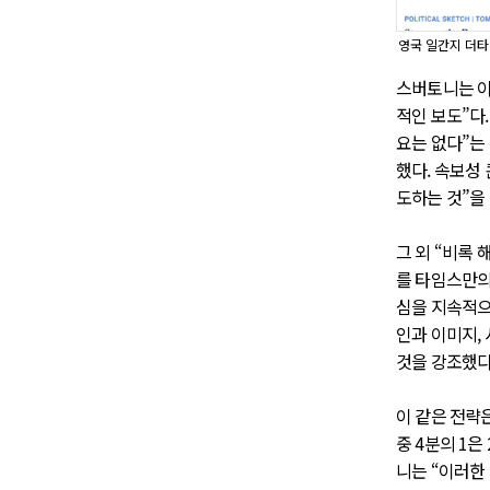
영국 일간지 더타
스버토니는 이
적인 보도”다
요는 없다”는
했다. 속보성
도하는 것”을
그 외 “비록
를 타임스만의
심을 지속적으
인과 이미지,
것을 강조했다
이 같은 전략
중 4분의 1
니는 “이러한