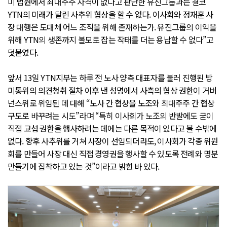
미 법원에서 최대주주 자격이 없다고 판단한 유진그룹과는 결코
YTN의 미래가 달린 사추위 협상을 할 수 없다. 이사회와 정재훈 사
장 대행은 도대체 어느 조직을 위해 존재하는가. 유진그룹의 이익을
위해 YTN의 생존까지 볼모로 잡는 작태를 더는 용납할 수 없다”고
덧붙였다.
앞서 13일 YTN지부는 하루 전 노사 양측 대표자를 불러 진행된 방
미통위의 의견청취 절차 이후 낸 성명에서 사측의 협상 권한이 거버
넌스위로 위임된 데 대해 “노사 간 협상을 노조와 최대주주 간 협상
구도로 바꾸려는 시도”라며 “특히 이사회가 노조의 반발에도 굳이
직접 교섭 권한을 행사하려는 데에는 다른 목적이 있다고 볼 수밖에
없다. 향후 사추위를 거쳐 사장이 선임되더라도, 이사회가 각종 위원
회를 만들어 사장 대신 직접 경영권을 행사할 수 있도록 전례와 명분
만들기에 집착하고 있는 것”이라고 밝힌 바 있다.