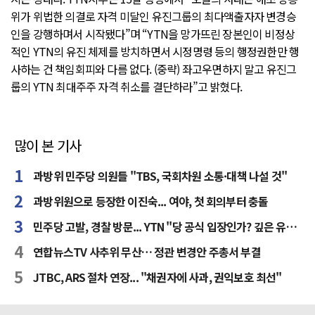
위가 위법한 의결로 자격 미달인 유진그룹의 최다액출자자 변경승
인을 강행하며서 시작됐다”며 “YTN을 망가뜨린 장본인이 비정상
적인 YTN의 유진 체제를 방치하면서 시정명령 등의 행정권한만 행
사하는 건 책임회피와 다름 없다. (중략) 좌고우면하지 말고 유진그
룹의 YTN 최대주주 자격 취소를 결단하라”고 밝혔다.
많이 본 기사
과방위 민주당 의원들 "TBS, 국회차원 소통·대책 나설 것"
과방위원으로 등장한 이진숙... 여야, 첫 회의부터 충돌
민주당 고발, 경찰 방문... YTN "당 공식 입장인가? 깊은 유감"
연합뉴스TV 사추위 무산… 정관 변경안 주총서 부결
JTBC, ARS 절차 연장... "채권자에 사과, 권익보호 최선"