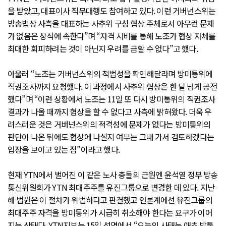
을 받았고, 대표이사 직무대행도 참여하고 있다. 이런 거버넌스위는
방송법상 사측을 대표하는 사추위 구성 협상 주체로서 아무런 문제
가 없음은 상식에 속한다”며 “자격 시비를 통해 노조가 협상 자체를
최대한 회피하려는 것이 아닌지 우려를 금할 수 없다”고 했다.
아울러 “노조는 거버넌스위의 적법성을 확인해달라며 방미통위에
직권조사까지 요청했다. 이 과정에서 사추위 협상은 한 달 넘게 공전
했다”며 “이런 상황에서 노조는 11일 또 다시 방미통위의 직권조사
결과가 나올 때까지 협상을 할 수 없다고 사측에 밝혀왔다. 더욱 우
려스러운 것은 거버넌스위의 적격성에 문제가 없다는 방미통위의
판단이 나온 뒤에도 협상에 나설지 여부는 그때 가서 검토하겠다는
입장을 보이고 있는 점”이라고 했다.
현재 YTN에서 벌어진 이 같은 노사 충돌의 근원엔 윤석열 정부 방송
통신위원회가 YTN 최대주주를 유진그룹으로 변경한 데 있다. 지난
해 법원은 이 절차가 위법하다고 판결했고 언론계에선 유진그룹의
최대주주 자격을 방미통위가 시급히 취소해야 한다는 요구가 이어
지는 상태다. YTN지부는 15일 성명에서 “오늘의 사태는 애초 방통