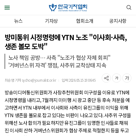
뉴스
기자상
협회소개
공지사항
방미통위 시정명령에 YTN 노조 "이사회·사측,
생존 볼모 도박"
노사 책임 공방… 사측 "노조가 협상 자체 회피"
'거버넌스위 자격' 쟁점, 사추위 교착상태 지속
최승영 기자 sychoi@journalist.or.kr
입력 2026.05.15 19:06:45
｜
방송미디어통신위원회가 사장추천위원회 미구성을 이유로 YTN에
시정명령을 내리고, 7월까지 미이행 시 광고 중단 등 후속 처분을 예
고하면서 YTN 내부에서 이사회와 사측이 유진그룹의 이익을 위해
YTN 생존을 볼모로 잡고 있다는 비판이 나오고 있다. 사추위 구성을
위해선 노사 합의가 필요하지만 유진그룹이 임명한 인사들로 채워
진 이사회 산하 거버넌스위원회가 협상 주체로 적절한지 등을 두고